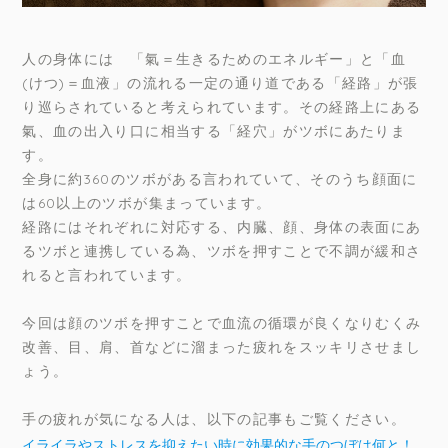
人の身体には 「氣＝生きるためのエネルギー」と「血
(けつ)＝血液」の流れる一定の通り道である「経路」が張
り巡らされていると考えられています。その経路上にある
氣、血の出入り口に相当する「経穴」がツボにあたりま
す。
全身に約360のツボがある言われていて、そのうち顔面に
は60以上のツボが集まっています。
経路にはそれぞれに対応する、内臓、顔、身体の表面にあ
るツボと連携している為、ツボを押すことで不調が緩和さ
れると言われています。
今回は顔のツボを押すことで血流の循環が良くなりむくみ
改善、目、肩、首などに溜まった疲れをスッキリさせまし
ょう。
手の疲れが気になる人は、以下の記事もご覧ください。
イライラやストレスを抑えたい時に効果的な手のつぼは何と！