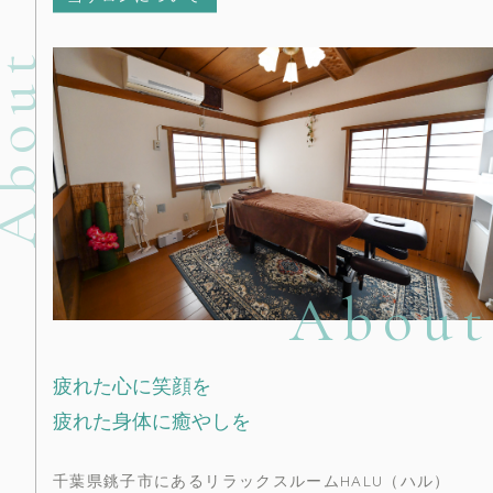
bout
About
疲れた心に笑顔を
疲れた身体に癒やしを
千葉県銚子市にあるリラックスルームHALU（ハル）