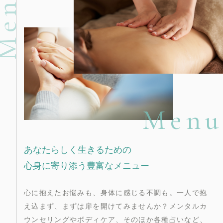
enu
Menu
あなたらしく生きるための
心身に寄り添う豊富なメニュー
心に抱えたお悩みも、身体に感じる不調も。一人で抱
え込まず、まずは扉を開けてみませんか？メンタルカ
ウンセリングやボディケア、そのほか各種占いなど、